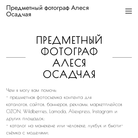
Предметный фотограф Алеся
Осадчая
ПРЕДМЕТНЫЙ
ФОТОГРАФ
АЛЕСЯ
ОСАДЧАЯ
Чем я могу вам помочь:
- предметная фотосъемка контента для
каталогов, сайтов, баннеров, рекламы, маркетплейсов
OZON, Wildberries, Lamoda, Aliexpress, Instagram и
других площадок;
- каталог на манекене или человеке, лукбук и бьюти-
съёмка с моделями;