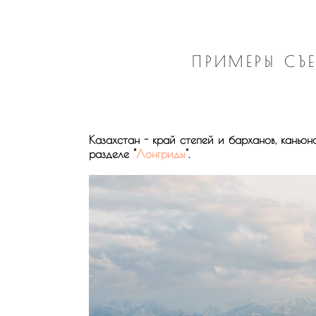
ПРИМЕРЫ СЪ
Казахстан - край степей и барханов, каньон
разделе "
Лонгриды
".