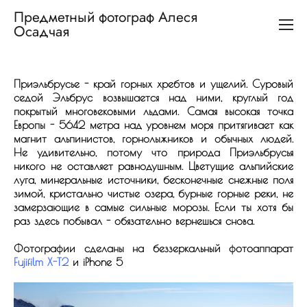
Предметный фотограф Алеся
Осадчая
Приэльбрусье - край горных хребтов и ущелий. Суровый
седой Эльбрус возвышается над ними, круглый год
покрытый многовековыми льдами. Самая высокая точка
Европы - 5642 метра над уровнем моря притягивает как
магнит альпинистов, горнолыжников и обычных людей.
Не удивительно, потому что природа Приэльбрусья
никого не оставляет равнодушным. Цветущие альпийские
луга, минеральные источники, бесконечные снежные поля
зимой, кристально чистые озера, бурные горные реки, не
замерзающие в самые сильные морозы. Если ты хотя бы
раз здесь побывал - обязательно вернешься снова.
Fujifilm X-T2
и iPhone 5